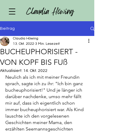
Claudia Höwing
Beitrag
Claudia Höwing
13. Okt. 2022
3 Min. Lesezeit
BUCHEUPHORISIERT -
VON KOPF BIS FUß
Aktualisiert:
14. Okt. 2022
Neulich als ich mit meiner Freundin 
sprach, sagte ich zu ihr: "Ich bin ganz 
bucheuphorisiert!" Und je länger ich 
darüber nachdenke, umso mehr fällt 
mir auf, dass ich eigentlich schon 
immer bucheuphorisiert war. Als Kind 
lauschte ich den vorgelesenen 
Geschichten meiner Mama, den 
erzählten Seemannsgeschichten 