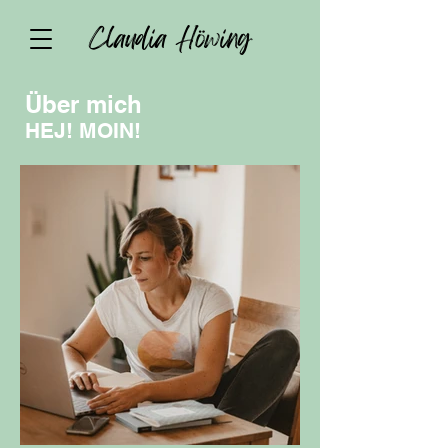
Claudia Höwing
Über mich
HEJ! MOIN!