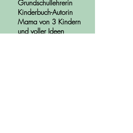
Grundschullehrerin
Kinderbuch-Autorin
Mama von 3 Kindern
und voller Ideen
Als Tochter eines Seefahrers und einer
Bauingenieurin wurde ich 1985 in
Norddeutschland im Alten Land
geboren - weshalb mich mein Opa stets
liebevoll als "Fischkopp" bezeichnete.
Meine Teenagerjahre und Schulzeit bis
zum Abitur verbrachte ich am Nord-
Ostsee-Kanal in Brunsbüttel. Von dort
aus verschlug es mich nach Bielefeld,
wo ich mein Lehramtsstudium
absolvierte. Entgegen aller Pläne,
zurück in den Norden zu klehren, lernte
ich die Liebe meines Lebens kennen
und lebe nun seit mehr als 10 Jahren