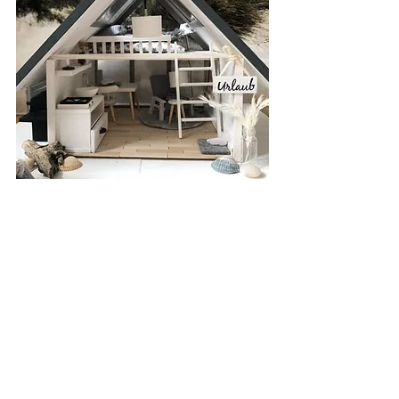
Wie wir beide bereits festgestellt 
haben, mögen wir beide den Wichtel 
gerne. Was fasziniert dich daran?
Für mich ist das Faszinierende an der 
Wichtelei die Magie, die damit 
verbunden ist, und die leuchtenden 
Kinderaugen. Gerade die 
Weihnachtszeit ist für Kinder ja eine 
ohnehin magische Zeit und ich finde, 
wenn so ein kleiner Wichtel zu Gast ist, 