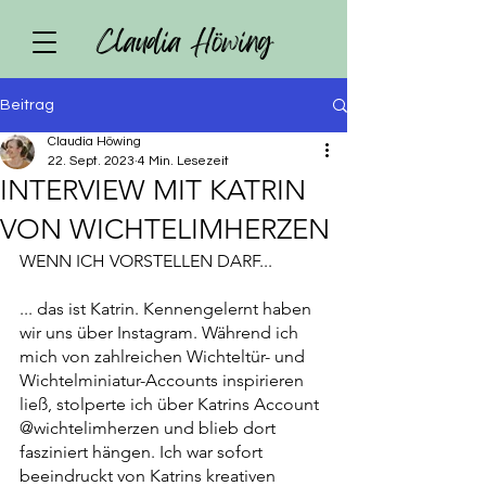
Claudia Höwing
Beitrag
Claudia Höwing
22. Sept. 2023
4 Min. Lesezeit
INTERVIEW MIT KATRIN
VON WICHTELIMHERZEN
WENN ICH VORSTELLEN DARF...
... das ist Katrin. Kennengelernt haben 
wir uns über Instagram. Während ich 
mich von zahlreichen Wichteltür- und 
Wichtelminiatur-Accounts inspirieren 
ließ, stolperte ich über Katrins Account 
@wichtelimherzen und blieb dort 
fasziniert hängen. Ich war sofort 
beeindruckt von Katrins kreativen 